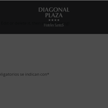
. Edit or delete it, then start blogging!
ligatorios se indican con
*