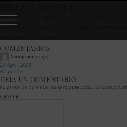
HELLO WORLD!
Por
Marketing
|
21 April, 2023
|
1 comentario
Welcome to
Mirai Multisite 3 Sites
. This is your first post
Categorías:
Uncategorized
COMENTARIOS
Anonymous
says:
21 April, 2023
Responder
DEJA UN COMENTARIO
Su dirección de e-mail no será publicada. Los campos ob
Comment