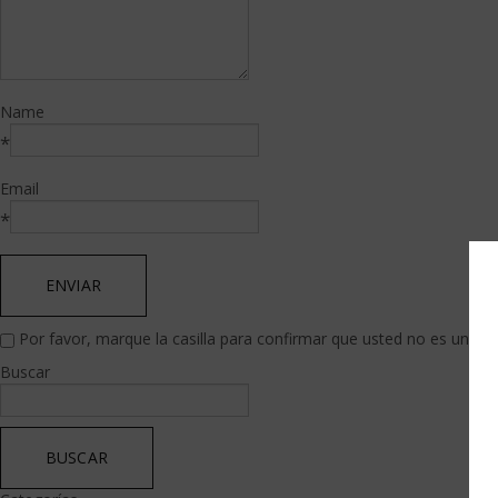
Name
*
Email
*
Por favor, marque la casilla para confirmar que usted no es un s
Buscar