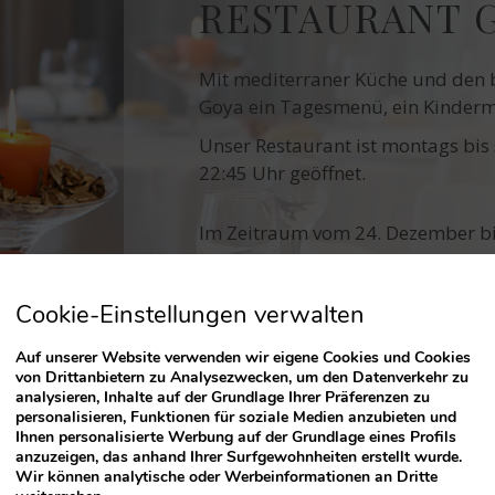
RESTAURANT 
Mit mediterraner Küche und den 
Goya ein Tagesmenü, ein Kinderme
Unser Restaurant ist montags bis 
22:45 Uhr geöffnet.
Im Zeitraum vom 24. Dezember bis
und eine reduzierte Speisekarte.
Cookie-Einstellungen verwalten
Auf unserer Website verwenden wir eigene Cookies und Cookies
von Drittanbietern zu Analysezwecken, um den Datenverkehr zu
analysieren, Inhalte auf der Grundlage Ihrer Präferenzen zu
personalisieren, Funktionen für soziale Medien anzubieten und
Ihnen personalisierte Werbung auf der Grundlage eines Profils
anzuzeigen, das anhand Ihrer Surfgewohnheiten erstellt wurde.
Wir können analytische oder Werbeinformationen an Dritte